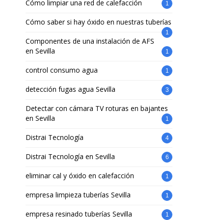
Cómo limpiar una red de calefacción
1
Cómo saber si hay óxido en nuestras tuberías
1
Componentes de una instalación de AFS
en Sevilla
1
control consumo agua
1
detección fugas agua Sevilla
3
Detectar con cámara TV roturas en bajantes
en Sevilla
1
Distrai Tecnología
4
Distrai Tecnología en Sevilla
6
eliminar cal y óxido en calefacción
1
empresa limpieza tuberías Sevilla
1
empresa resinado tuberías Sevilla
1