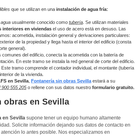
ibles
que se utilizan en una
instalación de agua fría:
l agua
usualmente conocido como
tubería
. Se utilizan materiales
s interiores en viviendas
el uso de acero está en desuso. Las
mos: acometida, instalación general y derivaciones particulares:
terior de la propiedad y llega hasta el interior del edificio (consta
orte general).
s comunes del edificio, conecta la acometida con la batería de
ación. En este tramo se instala la red general de corte del edificio.
 Este tramo comprende el contador individual, el montante (tubería
interior de la vivienda.
AFS en Sevilla
,
Fontanería sin obras Sevilla
estará a su
 900 555 205
o rellene con sus datos nuestro
formulario gratuito.
 obras en Sevilla
a en Sevilla
supone tener un equipo humano altamente
ridad. Solicite información dejando sus datos de contacto en
atención lo antes posible. Nos especializamos en