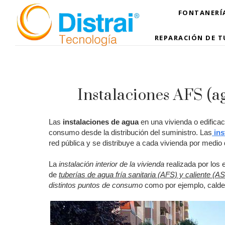
FONTANERÍA
REPARACIÓN DE T
Instalaciones AFS (ag
Las
instalaciones de agua
en una vivienda o edificac
consumo desde la distribución del suministro. Las
ins
red pública y se distribuye a cada vivienda por medi
La
instalación interior de la vivienda
realizada por los
de
tuberías de agua fría sanitaria (AFS) y caliente (A
distintos puntos de consumo
como por ejemplo, calder