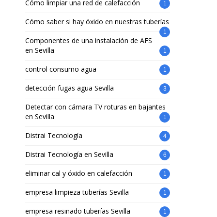
Cómo limpiar una red de calefacción
1
Cómo saber si hay óxido en nuestras tuberías
1
Componentes de una instalación de AFS
en Sevilla
1
control consumo agua
1
detección fugas agua Sevilla
3
Detectar con cámara TV roturas en bajantes
en Sevilla
1
Distrai Tecnología
4
Distrai Tecnología en Sevilla
6
eliminar cal y óxido en calefacción
1
empresa limpieza tuberías Sevilla
1
empresa resinado tuberías Sevilla
1